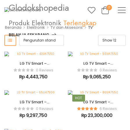
Glodokshopedia
0
Produk Elektronik
Terlengkap
>
>
>
Beranda
Elektronik
TV dan Aksesoris
TV
BELANJA SEKARANG
LG TV Smart –
LG TV Smart –
43UA7550
55UA7550
0 Reviews
0 Reviews
Rp
4,443,750
Rp
9,065,250
HOT
LG TV Smart –
LG TV Smart –
65UA7550
86UA7550
0 Reviews
6 Reviews
Rp
9,297,750
Rp
23,300,000