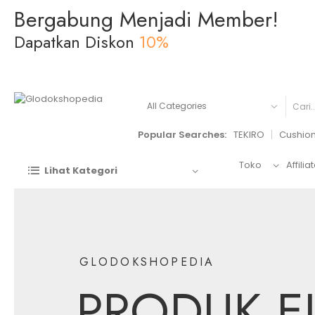
Bergabung Menjadi Member!
Dapatkan Diskon
10%
BELANJA SEKARANG
Popular Searches:
TEKIRO
Cushio
Toko
Affilia
Lihat Kategori
GLODOKSHOPEDIA
PRODUK E