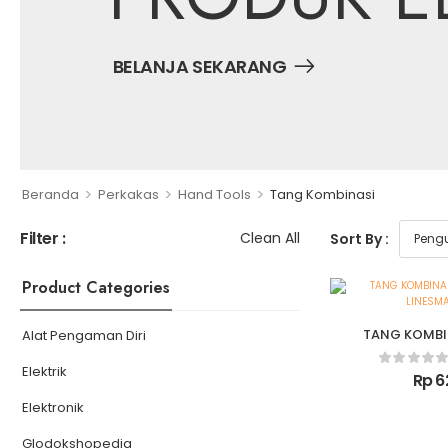
BELANJA SEKARANG
>
>
>
Beranda
Perkakas
Hand Tools
Tang Kombinasi
Filter :
Clean All
Sort By :
Product Categories
TANG KOMBIN
Alat Pengaman Diri
TEKIRO / LI
Elektrik
Rp
6
Elektronik
Glodokshopedia