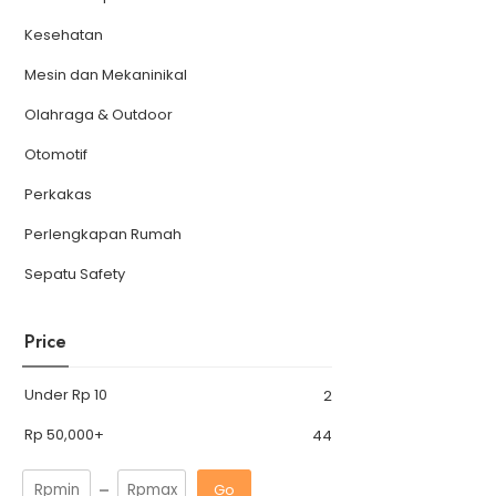
Kesehatan
Mesin dan Mekaninikal
Olahraga & Outdoor
Otomotif
Perkakas
Perlengkapan Rumah
Sepatu Safety
Price
Under
Rp
10
2
Rp
50,000
+
44
Go