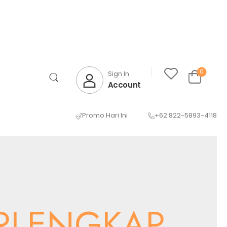
0
Sign In
Account
Promo Hari Ini
+62 822-5893-4118
RLENGKAP