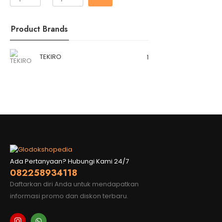
Product Brands
TEKIRO
1
Ada Pertanyaan? Hubungi Kami 24/7
082258934118
Daftarkan diri Anda untuk mendapatkan
informasi promo dan diskon terbaru.