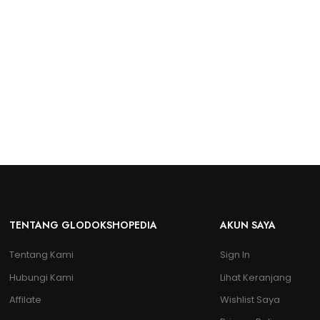
TENTANG GLODOKSHOPEDIA
AKUN SAYA
Tentang Kami
Sign In
Hubungi Kami
Lihat Keranjang
Affilate
Wishlist Saya