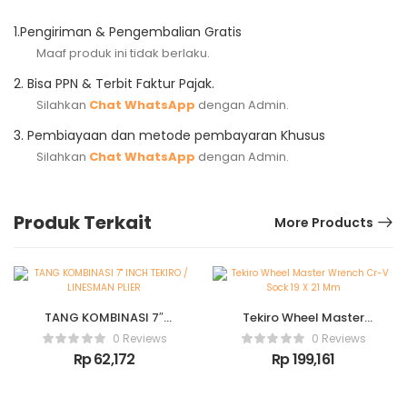
Bahan alloy steel
1.
Pengiriman & Pengembalian Gratis
Tipe : 7″ made in japan
Maaf produk ini tidak berlaku.
2.
Bisa PPN & Terbit Faktur Pajak.
Silahkan
Chat WhatsApp
dengan Admin.
3.
Pembiayaan dan metode pembayaran Khusus
Silahkan
Chat WhatsApp
dengan Admin.
Produk Terkait
More Products
TANG KOMBINASI 7″
Tekiro Wheel Master
INCH TEKIRO /
Wrench Cr-V Sock 19 X
0 Reviews
0 Reviews
LINESMAN PLIER
21 Mm
Rp
62,172
Rp
199,161