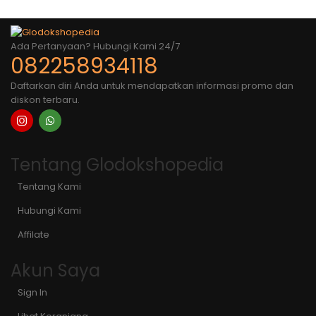
Ada Pertanyaan? Hubungi Kami 24/7
082258934118
Daftarkan diri Anda untuk mendapatkan informasi promo dan
diskon terbaru.
Tentang Glodokshopedia
Tentang Kami
Hubungi Kami
Affilate
Akun Saya
Sign In