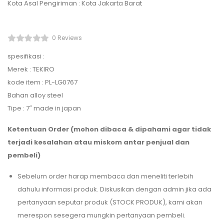
Kota Asal Pengiriman : Kota Jakarta Barat
0 Reviews
spesifikasi :
Merek : TEKIRO
kode item : PL-LG0767
Bahan alloy steel
Tipe : 7″ made in japan
Ketentuan Order (mohon dibaca & dipahami agar tidak
terjadi kesalahan atau miskom antar penjual dan
pembeli)
Sebelum order harap membaca dan meneliti terlebih
dahulu informasi produk. Diskusikan dengan admin jika ada
pertanyaan seputar produk (STOCK PRODUK), kami akan
merespon sesegera mungkin pertanyaan pembeli.