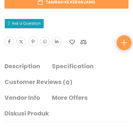
TAMBAH KE KERANJANG
Ask a Question
Description
Specification
Customer Reviews
(0)
Vendor Info
More Offers
Diskusi Produk
spesifikasi :
Merek : TEKIRO
kode item : PL-LG0767