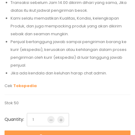
Transaksi sebelum Jam 14.00 dikirim dihari yang sama, Jika
diatas itu ikut jadwal pengiriman besok.
Kami selalu memastikan Kualitas, Kondisi, kelengkapan
Produk, dan juga mempacking produk yang akan dikirim
sebaik dan seaman mungkin.
Penjual bertanggung jawab sampai pengiriman barang ke
kurir (ekspedisi), kerusakan atau kehilangan dalam proses
pengiriman oleh kurir (ekspedisi) di luar tanggung jawab
penjual.
Jika ada kendala dan keluhan harap chat admin.
Cek
Tokopedia
Stok 50
Quantity: