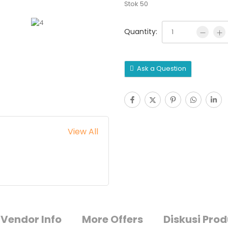
Stok 50
Quantity:
Ask a Question
View All
Vendor Info
More Offers
Diskusi Pro