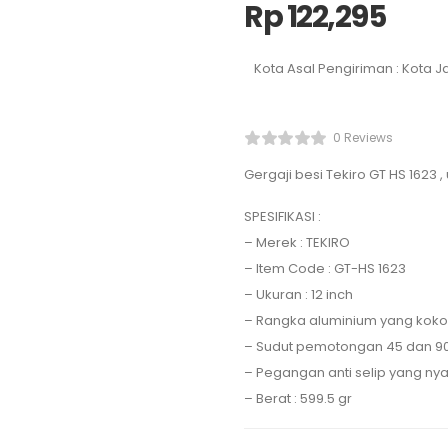
Rp
122,295
Kota Asal Pengiriman : Kota J
0 Reviews
Gergaji besi Tekiro GT HS 1623 ,
SPESIFIKASI :
– Merek : TEKIRO
– Item Code : GT-HS 1623
– Ukuran : 12 inch
– Rangka aluminium yang kok
– Sudut pemotongan 45 dan 90
– Pegangan anti selip yang n
– Berat : 599.5 gr