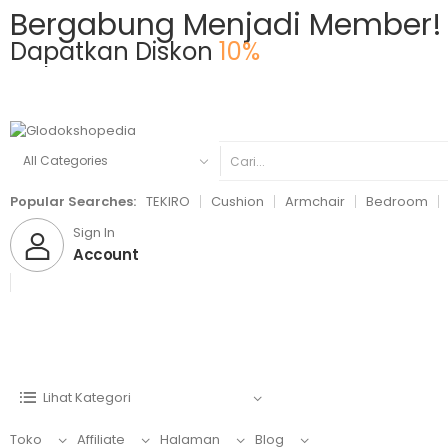
Bergabung Menjadi Member!
Dapatkan Diskon
10%
BELANJA SEKARANG
Popular Searches:
TEKIRO
Cushion
Armchair
Bedroom
Sign In
Account
Lihat Kategori
Toko
Affiliate
Halaman
Blog