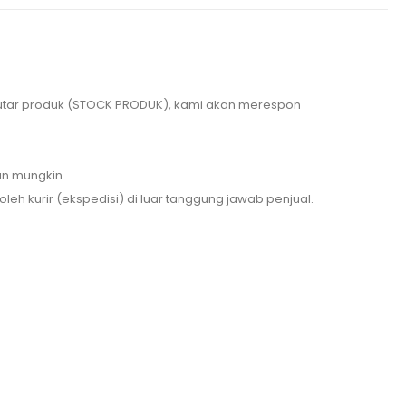
putar produk (STOCK PRODUK), kami akan merespon
an mungkin.
h kurir (ekspedisi) di luar tanggung jawab penjual.