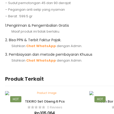
– Sudut pemotongan 45 dan 90 derajat
– Pegangan anti selip yang nyaman
– Berat : 599.5 gr
1.
Pengiriman & Pengembalian Gratis
Maaf produk ini tidak berlaku.
2.
Bisa PPN & Terbit Faktur Pajak.
Silahkan
Chat WhatsApp
dengan Admin.
3.
Pembiayaan dan metode pembayaran Khusus
Silahkan
Chat WhatsApp
dengan Admin.
Produk Terkait
HOT
HOT
TEKIRO Set Obeng 6 Pcs
Mesin Bor
0 Reviews
Rp
105,064