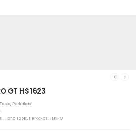
RO GT HS 1623
Tools
,
Perkakas
3
si
,
Hand Tools
,
Perkakas
,
TEKIRO