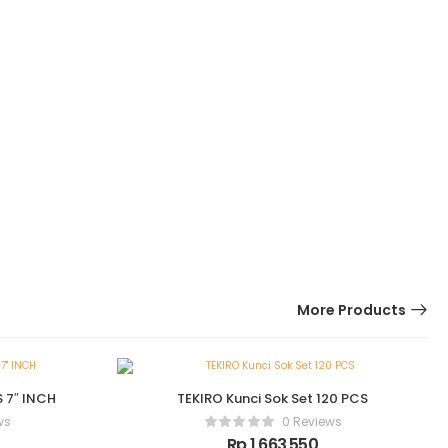
More Products
 7″ INCH
TEKIRO Kunci Sok Set 120 PCS
ws
0 Reviews
Rp
1,663,550