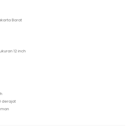
akarta Barat
 ukuran 12 inch
oh
 derajat
yaman