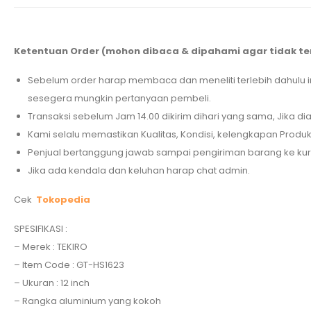
Ketentuan Order (mohon dibaca & dipahami agar tidak te
Sebelum order harap membaca dan meneliti terlebih dahulu 
sesegera mungkin pertanyaan pembeli.
Transaksi sebelum Jam 14.00 dikirim dihari yang sama, Jika dia
Kami selalu memastikan Kualitas, Kondisi, kelengkapan Prod
Penjual bertanggung jawab sampai pengiriman barang ke kurir 
Jika ada kendala dan keluhan harap chat admin.
Cek
Tokopedia
SPESIFIKASI :
– Merek : TEKIRO
– Item Code : GT-HS1623
– Ukuran : 12 inch
– Rangka aluminium yang kokoh