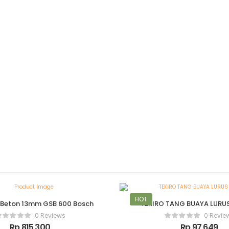
HOT
 Beton 13mm GSB 600 Bosch
TEKIRO TANG BUAYA LURUS
0 Reviews
0 Revie
Rp
815,300
Rp
97,649