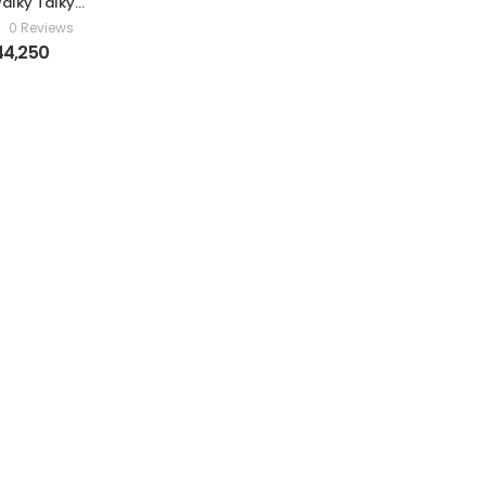
alky Talky
rola
0 Reviews
44,250