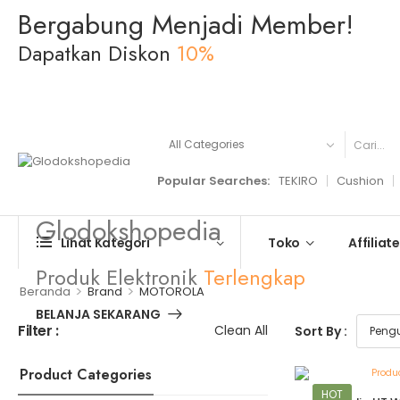
Bergabung Menjadi Member!
Dapatkan Diskon
10%
BELANJA SEKARANG
Popular Searches:
TEKIRO
Cushion
Glodokshopedia
Toko
Affiliate
Lihat Kategori
Produk Elektronik
Terlengkap
>
>
Beranda
Brand
MOTOROLA
BELANJA SEKARANG
Filter :
Clean All
Sort By :
Product Categories
HOT