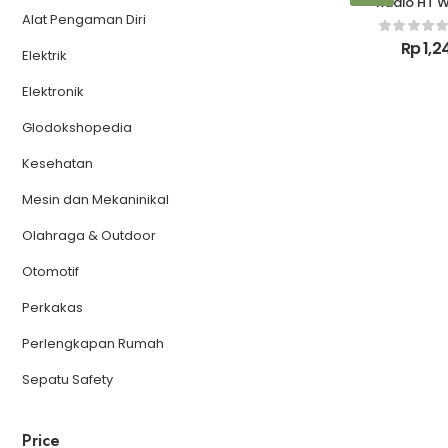
Radio HT W
Alat Pengaman Diri
Moto
Rp
1,2
Elektrik
Elektronik
Glodokshopedia
Kesehatan
Mesin dan Mekaninikal
Olahraga & Outdoor
Otomotif
Perkakas
Perlengkapan Rumah
Sepatu Safety
Price