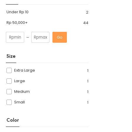
Under
Rp
10
2
Rp
50,000
+
44
Go
Size
Extra Large
1
Large
1
Medium
1
Small
1
Color