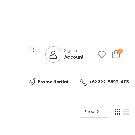
Sign In
0
Account
Promo Hari Ini
+62 822-5893-4118