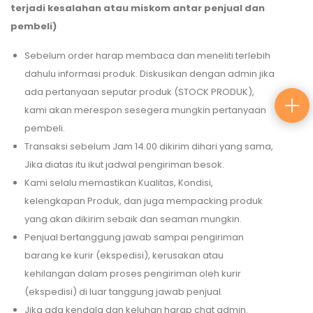
terjadi kesalahan atau miskom antar penjual dan
pembeli)
Sebelum order harap membaca dan meneliti terlebih
dahulu informasi produk. Diskusikan dengan admin jika
ada pertanyaan seputar produk (STOCK PRODUK),
kami akan merespon sesegera mungkin pertanyaan
pembeli.
Transaksi sebelum Jam 14.00 dikirim dihari yang sama,
Jika diatas itu ikut jadwal pengiriman besok.
Kami selalu memastikan Kualitas, Kondisi,
kelengkapan Produk, dan juga mempacking produk
yang akan dikirim sebaik dan seaman mungkin.
Penjual bertanggung jawab sampai pengiriman
barang ke kurir (ekspedisi), kerusakan atau
kehilangan dalam proses pengiriman oleh kurir
(ekspedisi) di luar tanggung jawab penjual.
Jika ada kendala dan keluhan harap chat admin.