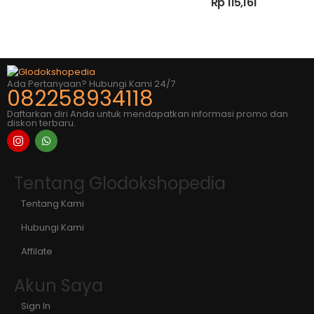
Rp
115,161
Tools – Alat Perkakas
Ada Pertanyaan? Hubungi Kami 24/7
082258934118
Daftarkan diri Anda untuk mendapatkan informasi promo dan
diskon terbaru.
Tentang Glodokshopedia
Tentang Kami
Hubungi Kami
Affilate
Akun Saya
Sign In